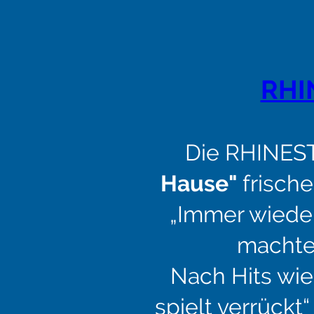
RHI
Die RHINEST
Hause"
frische
„Immer wieder
machte
Nach Hits wie
spielt verrück