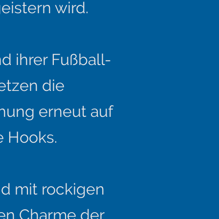
eistern wird.
d ihrer Fußball-
etzen die
hung erneut auf
e Hooks.
d mit rockigen
en Charme der