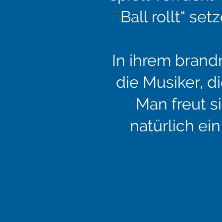
Ball rollt“ s
In ihrem brand
die Musiker, 
Man freut s
natürlich ei