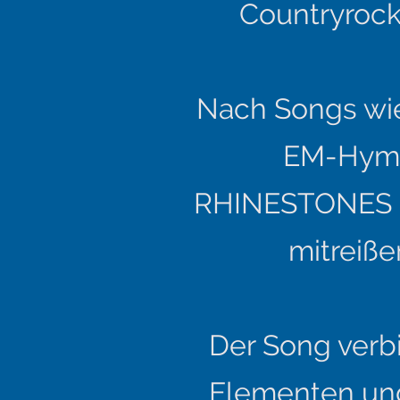
Countryrock,
Nach Songs wie 
EM-Hymne
RHINESTONES mi
mitreiß
Der Song verb
Elementen un