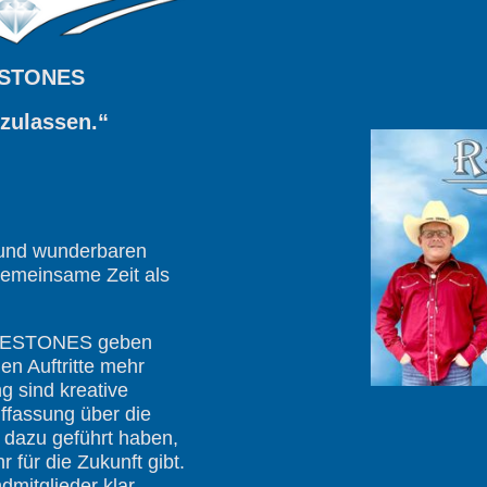
NESTONES
szulassen.“
n und wunderbaren
gemeinsame Zeit als
HINESTONES geben
en Auftritte mehr
g sind kreative
ffassung über die
 dazu geführt haben,
für die Zukunft gibt.
dmitglieder klar